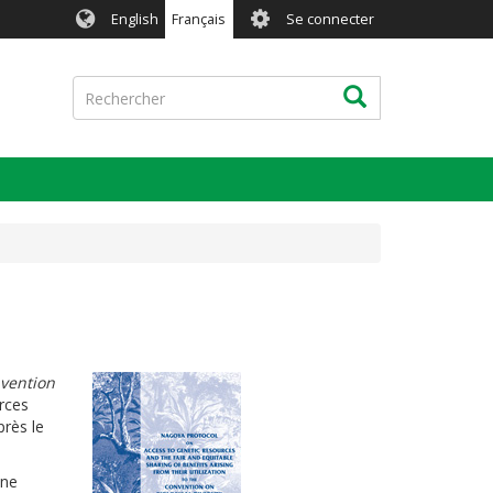
User
English
Français
Se connecter
account
menu
Rechercher
Rechercher
nvention
urces
près le
une