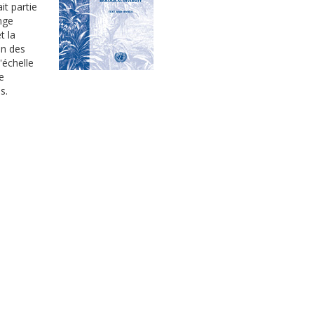
it partie
nge
t la
on des
'échelle
e
s.