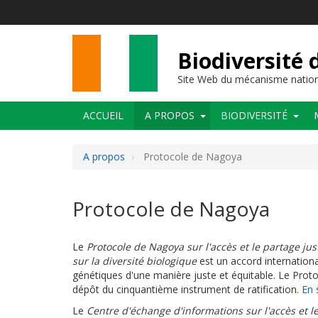
Aller
au
contenu
principal
Biodiversité 
Site Web du mécanisme nation
Main
ACCUEIL
A PROPOS
BIODIVERSITÉ
navigation
A propos
Protocole de Nagoya
Protocole de Nagoya
Le
Protocole de Nagoya sur l'accès et le partage jus
sur la diversité biologique
est un accord internationa
génétiques d'une manière juste et équitable. Le Proto
dépôt du cinquantième instrument de ratification.
En 
Le
Centre d'échange d'informations sur l'accès et 