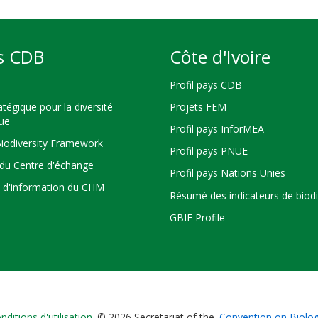
s CDB
Côte d'Ivoire
Profil pays CDB
atégique pour la diversité
Projets FEM
que
Profil pays InforMEA
Biodiversity Framework
Profil pays PNUE
du Centre d'échange
Profil pays Nations Unies
s d'information du CHM
Résumé des indicateurs de biodi
GBIF Profile
nditions d'utilisation
© 2026 Secretariat of the
Convention on Biologi