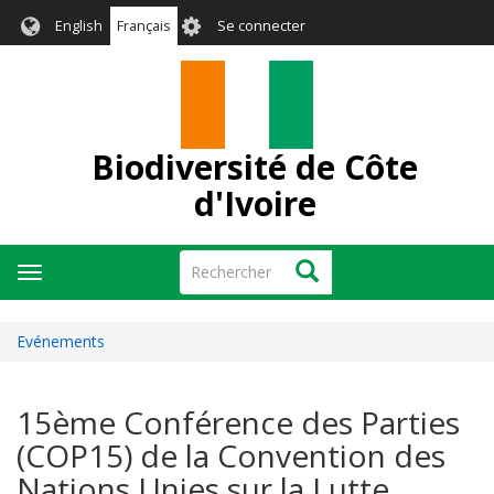
Aller
User
English
Français
Se connecter
au
account
contenu
menu
principal
Biodiversité de Côte
d'Ivoire
Rechercher
Rechercher
Toggle
navigation
Evénements
15ème Conférence des Parties
(COP15) de la Convention des
Nations Unies sur la Lutte