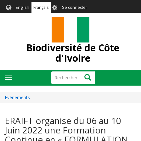
Aller
User
English
Français
Se connecter
au
account
contenu
menu
principal
Biodiversité de Côte
d'Ivoire
Rechercher
Rechercher
Toggle
navigation
Evénements
ERAIFT organise du 06 au 10
Juin 2022 une Formation
Continue en « FORMULATION