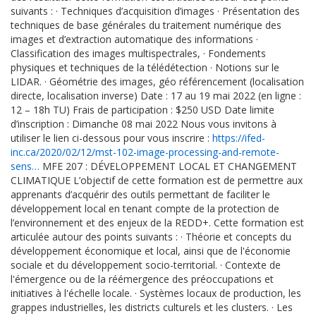
suivants :
·
Techniques d’acquisition d’images
·
Présentation des
techniques de base générales du traitement numérique des
images et d’extraction automatique des informations
·
Classification des images multispectrales,
·
Fondements
physiques et techniques de la télédétection
·
Notions sur le
LIDAR.
·
Géométrie des images, géo référencement (localisation
directe, localisation inverse) Date : 17 au 19 mai 2022 (en ligne :
12 – 18h TU) Frais de participation : $250 USD Date limite
d’inscription : Dimanche 08 mai 2022 Nous vous invitons à
utiliser le lien ci-dessous pour vous inscrire :
https://ifed-
inc.ca/2020/02/12/mst-102-image-processing-and-remote-
sens…
MFE 207 : DÉVELOPPEMENT LOCAL ET CHANGEMENT
CLIMATIQUE L’objectif de cette formation est de permettre aux
apprenants d’acquérir des outils permettant de faciliter le
développement local en tenant compte de la protection de
l’environnement et des enjeux de la REDD+. Cette formation est
articulée autour des points suivants :
·
Théorie et concepts du
développement économique et local, ainsi que de l'économie
sociale et du développement socio-territorial.
·
Contexte de
l'émergence ou de la réémergence des préoccupations et
initiatives à l'échelle locale.
·
Systèmes locaux de production, les
grappes industrielles, les districts culturels et les clusters.
·
Les