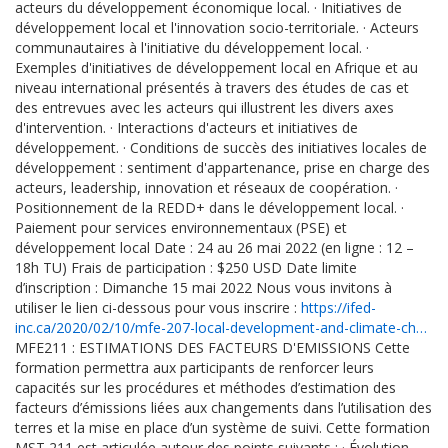
acteurs du développement économique local.
·
Initiatives de
développement local et l'innovation socio-territoriale.
·
Acteurs
communautaires à l'initiative du développement local.
·
Exemples d'initiatives de développement local en Afrique et au
niveau international présentés à travers des études de cas et
des entrevues avec les acteurs qui illustrent les divers axes
d'intervention.
·
Interactions d'acteurs et initiatives de
développement.
·
Conditions de succès des initiatives locales de
développement : sentiment d'appartenance, prise en charge des
acteurs, leadership, innovation et réseaux de coopération.
·
Positionnement de la REDD+ dans le développement local.
·
Paiement pour services environnementaux (PSE) et
développement local Date : 24 au 26 mai 2022 (en ligne : 12 –
18h TU) Frais de participation : $250 USD Date limite
d’inscription : Dimanche 15 mai 2022 Nous vous invitons à
utiliser le lien ci-dessous pour vous inscrire :
https://ifed-
inc.ca/2020/02/10/mfe-207-local-development-and-climate-ch…
MFE211 : ESTIMATIONS DES FACTEURS D'EMISSIONS Cette
formation permettra aux participants de renforcer leurs
capacités sur les procédures et méthodes d’estimation des
facteurs d’émissions liées aux changements dans l’utilisation des
terres et la mise en place d’un système de suivi. Cette formation
MST 211 est articulée autour des points suivants :
·
Évolution