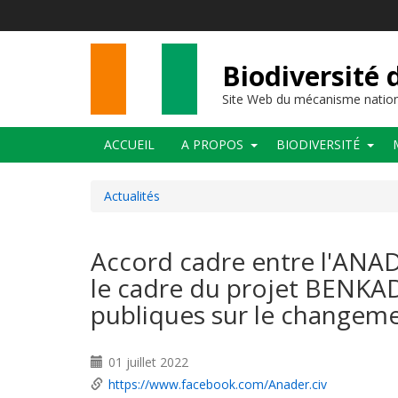
Aller
au
contenu
principal
Biodiversité 
Site Web du mécanisme nation
Main
ACCUEIL
A PROPOS
BIODIVERSITÉ
navigation
Actualités
Accord cadre entre l'ANADE
le cadre du projet BENKADI
publiques sur le changeme
01 juillet 2022
https://www.facebook.com/Anader.civ