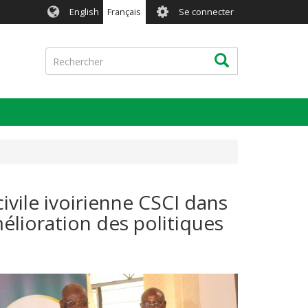
User
English
Français
Se connecter
account
menu
Rechercher
Rechercher
ivile ivoirienne CSCI dans
élioration des politiques