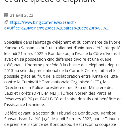
21 avril 2022
https://www.bing.com/news/search?
q=Office%20Ivoirien%20des%20parcs%20et%20r%C3%…
Spécialisé dans l’abattage d’éléphant et du commerce de l’ivoire,
Kambou Sansan Issouf, un trafiquant d’animaux a été interpellé
le lundi 21 mars 2022 à Bondoukou, à l’est de la Côte d’Ivoire. Il
avait en sa possession cinq défenses d’ivoire et une queue
d’éléphant. L’homme procède à la chasse des éléphants depuis
2013 au sein du parc national de la Comoé. Cet exploit a été
possible grâce au fruit de la collaboration entre l’Unité de lutte
contre la Criminalité Transnationale Organisée (UCT), la
Direction de la Police forestière et de l’Eau du Ministère des
Eaux et Forêts (DPFE-MINEF), l’Office ivoirien des Parcs et
Réserves (OIPR) et EAGLE-Côte d’Ivoire dont ils ont bénéficié de
l’assistance technique.
Déféré devant la Section du Tribunal de Bondoukou Kambou
Sansan Issouf a été jugé, le jeudi 24 mars 2022, par le Tribunal
de première instance de Bondoukou. Il est reconnu coupable