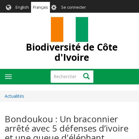
Aller
User
English
Français
Se connecter
au
account
contenu
menu
principal
Biodiversité de Côte
d'Ivoire
Rechercher
Rechercher
Toggle
navigation
Actualités
Bondoukou : Un braconnier
arrêté avec 5 défenses d’ivoire
et une queue d'éléphant