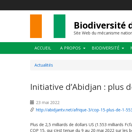
Aller
au
contenu
principal
Biodiversité 
Site Web du mécanisme nation
Main
ACCUEIL
A PROPOS
BIODIVERSITÉ
navigation
Actualités
Initiative d’Abidjan : plus 
23 mai 2022
http://abidjantv.net/afrique-3/cop-15-plus-de-1-55
Plus de 2,5 milliards de dollars US (1.553 milliards Fcfa
COP 15, qui s’est tenue du 9 au 20 mai 2022 sur les b