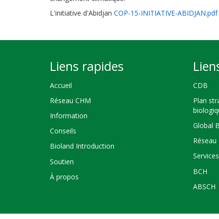
L'initiative d'Abidjan
COP-15-INITIATIVE-ABIDJAN.pdf
Liens rapides
Lien
Accueil
CDB
Réseau CHM
Plan str
biologi
Information
Global 
Conseils
Réseau 
Bioland Introduction
Service
Soutien
BCH
À propos
ABSCH