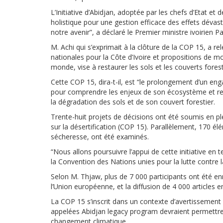
L’Initiative d’Abidjan, adoptée par les chefs d’Etat 
holistique pour une gestion efficace des effets dévast
notre avenir”, a déclaré le Premier ministre ivoirien Pa
M. Achi qui s’exprimait à la clôture de la COP 15, a r
nationales pour la Côte d’Ivoire et propositions de m
monde, vise à restaurer les sols et les couverts forest
Cette COP 15, dira-t-il, est “le prolongement d’un en
pour comprendre les enjeux de son écosystème et rech
la dégradation des sols et de son couvert forestier.
Trente-huit projets de décisions ont été soumis en p
sur la désertification (COP 15). Parallèlement, 170 él
sécheresse, ont été examinés.
“Nous allons poursuivre l’appui de cette initiative en 
la Convention des Nations unies pour la lutte contre l
Selon M. Thjaw, plus de 7 000 participants ont été e
l’Union européenne, et la diffusion de 4 000 articles
La COP 15 s’inscrit dans un contexte d’avertissement 
appelées Abidjan legacy program devraient permettre
changement climatique.