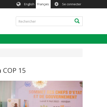
User
English
Français
Se connecter
account
menu
Rechercher
Rechercher
la COP 15