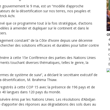
et de gouvernement le 9 mai, est un “modèle d’approche
ateurs de la désertification sur nos terres, nos peuples et
trick Achi.
elevé que ce programme tout à la fois stratégique, d’actions
odèles à amender et dupliquer sur le continent et dans le
iers.
Ob
4
gagement constant” de la Côte d’Ivoire depuis une décennie
l
ercher des solutions efficaces et durables pour lutter contre
i
lénière à cette 15e Conférence des parties des Nations Unies
7
éments touchant diverses thématiques, telles le genre, la
E
termes de système de suivi”, a déclaré le secrétaire exécutif de
a désertification, M. Ibrahima Thiaw.
nregistrés à cette COP 15 avec la présence de 196 pays et de
 en 40 langues dans 120 pays du monde.
sévère émis par les Nations Unies. Les résolutions d’Abidjan
 d’apporter des réponses aux dégradations des sols dues au