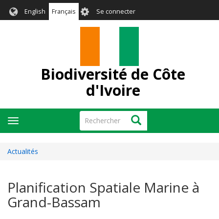
Aller
User
English
Français
Se connecter
au
account
contenu
menu
principal
Biodiversité de Côte
d'Ivoire
Rechercher
Rechercher
Toggle
navigation
Actualités
Planification Spatiale Marine à
Grand-Bassam