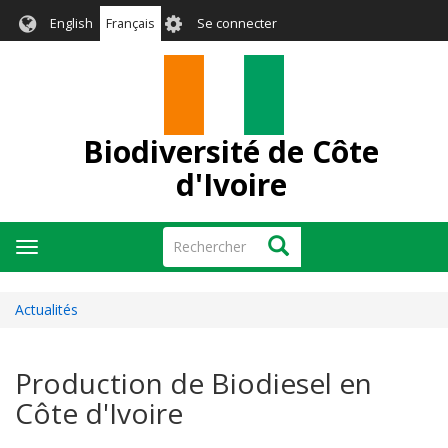
Aller
User
English
Français
Se connecter
au
account
contenu
menu
principal
Biodiversité de Côte
d'Ivoire
Rechercher
Rechercher
Toggle
navigation
Actualités
Production de Biodiesel en
Côte d'Ivoire