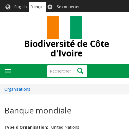
Aller
User
English
Français
Se connecter
au
account
contenu
menu
principal
Biodiversité de Côte
d'Ivoire
Rechercher
Rechercher
Toggle
navigation
Organisations
Banque mondiale
Type d'Organisation
United Nations