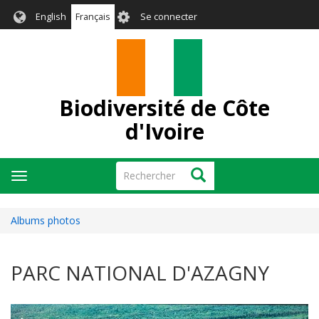
Aller
User
English
Français
Se connecter
au
account
contenu
menu
principal
Biodiversité de Côte
d'Ivoire
Rechercher
Rechercher
Toggle
navigation
Albums photos
PARC NATIONAL D'AZAGNY