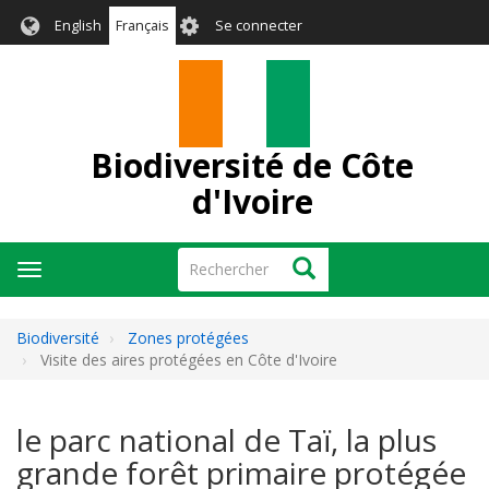
Aller
User
English
Français
Se connecter
au
account
contenu
menu
principal
Biodiversité de Côte
d'Ivoire
Rechercher
Rechercher
Toggle
navigation
Biodiversité
Zones protégées
Visite des aires protégées en Côte d'Ivoire
le parc national de Taï, la plus
grande forêt primaire protégée