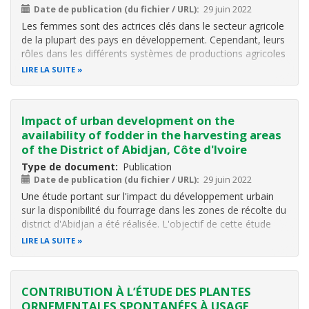
Date de publication (du fichier / URL)
29 juin 2022
Les femmes sont des actrices clés dans le secteur agricole
de la plupart des pays en développement. Cependant, leurs
rôles dans les différents systèmes de productions agricoles
sont souvent mal connus. Cette étude réalisée dans le
LIRE LA SUITE
centre de la Côte d’Ivoire a eu pour objectif de mettre en
évidence
Impact of urban development on the
availability of fodder in the harvesting areas
of the District of Abidjan, Côte d'Ivoire
Type de document
Publication
Date de publication (du fichier / URL)
29 juin 2022
Une étude portant sur l'impact du développement urbain
sur la disponibilité du fourrage dans les zones de récolte du
district d'Abidjan a été réalisée. L'objectif de cette étude
était d'évaluer l'effet de l'urbanisation sur les zones
LIRE LA SUITE
d'approvisionnement des plantes fourragères dans le
District d
CONTRIBUTION À L’ÉTUDE DES PLANTES
ORNEMENTALES SPONTANÉES À USAGE