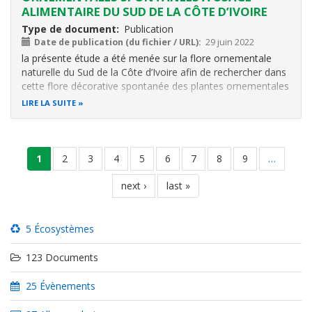
ALIMENTAIRE DU SUD DE LA CÔTE D’IVOIRE
Type de document
Publication
Date de publication (du fichier / URL)
29 juin 2022
la présente étude a été menée sur la flore ornementale
naturelle du Sud de la Côte d’Ivoire afin de rechercher dans
cette flore décorative spontanée des plantes ornementales
à usage alimentaire pour les valoriser et permettre leur
LIRE LA SUITE
gestion durable. La méthode d’inventaire itinérant a été
utilisée
Pagination
page
1
page
2
page
3
page
4
page
5
page
6
page
7
page
8
page
9
…
courante
page
next ›
dernière
last »
suivante
page
5 Écosystèmes
123 Documents
25 Évènements