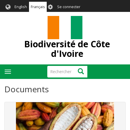
Aller
User
English
Français
Se connecter
au
account
contenu
menu
principal
Biodiversité de Côte
d'Ivoire
Rechercher
Rechercher
Toggle
navigation
Documents