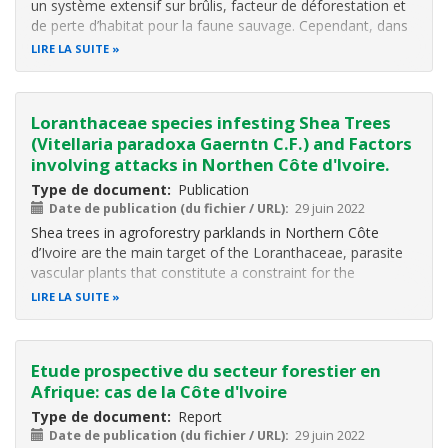
un système extensif sur brûlis, facteur de déforestation et
de perte d’habitat pour la faune sauvage. Cependant, dans
certaines régions du pays comme celle de Toumodi, les
LIRE LA SUITE
paysans utilisent depuis longtemps un système cultural
associant
Loranthaceae species infesting Shea Trees
(Vitellaria paradoxa Gaerntn C.F.) and Factors
involving attacks in Northen Côte d'Ivoire.
Type de document
Publication
Date de publication (du fichier / URL)
29 juin 2022
Shea trees in agroforestry parklands in Northern Côte
d’Ivoire are the main target of the Loranthaceae,
parasite
vascular plants that constitute a constraint for the
availability of the shea genetic resources. The purpose of
LIRE LA SUITE
this study was to
reveal the level of infestation of shea
trees by
Etude prospective du secteur forestier en
Afrique: cas de la Côte d'Ivoire
Type de document
Report
Date de publication (du fichier / URL)
29 juin 2022