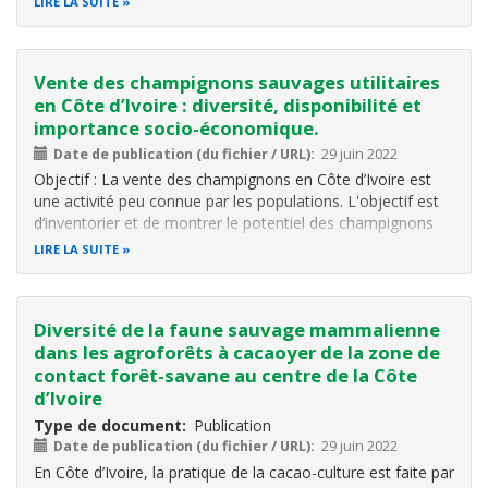
LIRE LA SUITE
Vente des champignons sauvages utilitaires
en Côte d’Ivoire : diversité, disponibilité et
importance socio-économique.
Date de publication (du fichier / URL)
29 juin 2022
Objectif : La vente des champignons en Côte d’Ivoire est
une activité peu connue par les populations. L'objectif est
d’inventorier et de montrer le potentiel des champignons
comestibles dans les marchés en vue de leur conservation
LIRE LA SUITE
et de leur gestion durable pour une utilisation efficiente.
Métho
Diversité de la faune sauvage mammalienne
dans les agroforêts à cacaoyer de la zone de
contact forêt-savane au centre de la Côte
d’Ivoire
Type de document
Publication
Date de publication (du fichier / URL)
29 juin 2022
En Côte d’Ivoire, la pratique de la cacao-culture est faite par