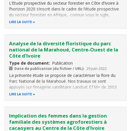
L’Etude prospective du secteur forestier en Côte d’Ivoire à
l’horizon 2020 s’inscrit dans le cadre de l’étude prospective
du secteur forestier en Afrique, connue sous le sigle,
FOSA (Forest Outlook Study for Africa). Elle est une
LIRE LA SUITE
initiative de la FAO, en partenariat avec la Banque Africaine
de
Analyse de la diversité floristique du parc
national de la Marahoué, Centre-Ouest de la
Côte d’Ivoire
Type de document
Publication
Date de publication (du fichier / URL)
29 juin 2022
La présente étude se propose de caractériser la flore du
Parc National de la Marahoué. Nos travaux se sont
appuyés sur l’imagerie satellitaire Landsat ETM+ de 2003
pour la description des différents types de végétation et
LIRE LA SUITE
l’inventaire de la flore. La collecte des données sur la flore a
combiné la
Implication des femmes dans la gestion
familiale des systèmes agroforestiers à
cacaoyers au Centre de la Côte d’Ivoire