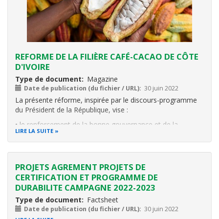
REFORME DE LA FILIÈRE CAFÉ-CACAO DE CÔTE
D'IVOIRE
Type de document
Magazine
Date de publication (du fichier / URL)
30 juin 2022
La présente réforme, inspirée par le discours-programme
du Président de la République, vise :
• le renforcement de la bonne gouvernance et de la
LIRE LA SUITE
transparence dans la gestion des ressources ;
• le développement d’une économie cacaoyère et caféière
durable à travers la réorganisation de la
PROJETS AGREMENT PROJETS DE
CERTIFICATION ET PROGRAMME DE
DURABILITE CAMPAGNE 2022-2023
Type de document
Factsheet
Date de publication (du fichier / URL)
30 juin 2022