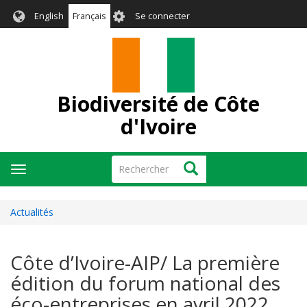
Aller
User
English
Français
Se connecter
au
account
contenu
menu
principal
Biodiversité de Côte
d'Ivoire
Rechercher
Rechercher
Toggle
navigation
Actualités
Côte d’Ivoire-AIP/ La première
édition du forum national des
éco-entreprises en avril 2022