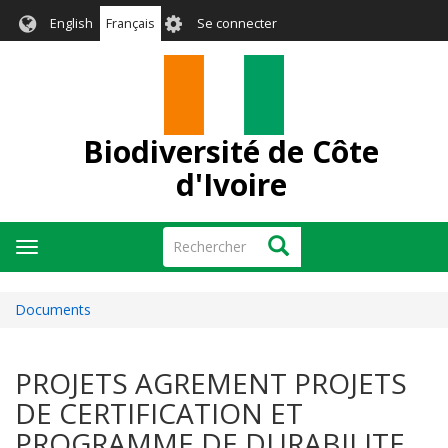
Aller
User
English
Français
Se connecter
au
account
contenu
menu
principal
Biodiversité de Côte
d'Ivoire
Rechercher
Rechercher
Toggle
navigation
Documents
PROJETS AGREMENT PROJETS
DE CERTIFICATION ET
PROGRAMME DE DURABILITE