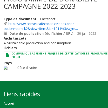
CAMPAGNE 2022-2023
Type de document
Factsheet
http://www.conseilcafecacao.ci/index.php?
option=com_k2&view=item&id=1211%3Aagre…
Date de publication (du fichier / URL)
30 juin 2022
Aichi targets
4. Sustainable production and consumption
Fichiers
COMMUNIQUE_AGREMENT_PROJETS_DE_CERTIFICATION_ET_PROGRAMMES_
(1).pdf
Pays
Côte d'Ivoire
Liens rapides
Accueil