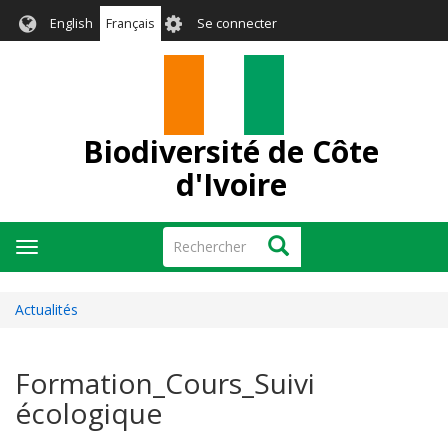
Aller
User
English
Français
Se connecter
au
account
contenu
menu
principal
Biodiversité de Côte
d'Ivoire
Rechercher
Rechercher
Toggle
navigation
Actualités
Formation_Cours_Suivi
écologique