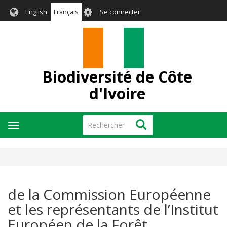
Aller
User
English
Français
Se connecter
au
account
contenu
menu
principal
Biodiversité de Côte
d'Ivoire
Rechercher
Rechercher
Toggle
navigation
de la Commission Européenne
et les représentants de l’Institut
Européen de la Forêt