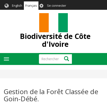
Aller
User
English
Français
Se connecter
au
account
contenu
menu
principal
Biodiversité de Côte
d'Ivoire
Rechercher
Rechercher
Toggle
navigation
Gestion de la Forêt Classée de
Goin-Débé.