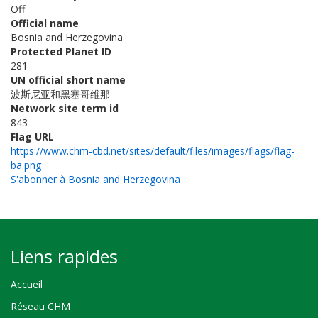
Off
Official name
Bosnia and Herzegovina
Protected Planet ID
281
UN official short name
波斯尼亚和黑塞哥维那
Network site term id
843
Flag URL
https://www.chm-cbd.net/sites/default/files/images/flags/flag-
ba.png
S'abonner à Bosnia and Herzegovina
Liens rapides
Accueil
Réseau CHM