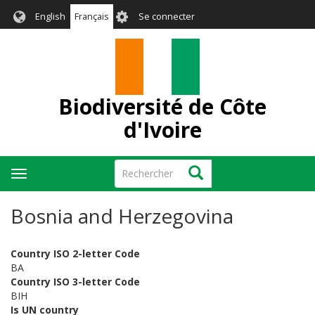
Aller
User
English
Français
Se connecter
au
account
contenu
menu
principal
Biodiversité de Côte
d'Ivoire
Rechercher
Rechercher
Toggle
navigation
Bosnia and Herzegovina
Country ISO 2-letter Code
BA
Country ISO 3-letter Code
BIH
Is UN country