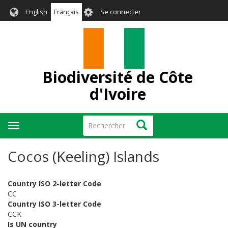
Aller
User
English
Français
Se connecter
au
account
contenu
menu
principal
Biodiversité de Côte
d'Ivoire
Rechercher
Rechercher
Toggle
navigation
Cocos (Keeling) Islands
Country ISO 2-letter Code
CC
Country ISO 3-letter Code
CCK
Is UN country