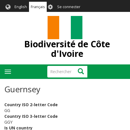
Aller
User
English
Français
Se connecter
au
account
contenu
menu
principal
Biodiversité de Côte
d'Ivoire
Rechercher
Rechercher
Toggle
navigation
Guernsey
Country ISO 2-letter Code
GG
Country ISO 3-letter Code
GGY
Is UN country