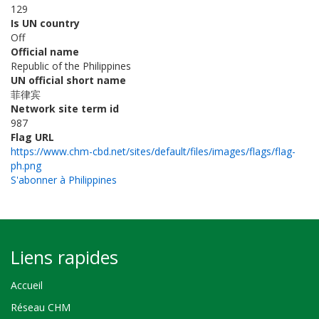
129
Is UN country
Off
Official name
Republic of the Philippines
UN official short name
菲律宾
Network site term id
987
Flag URL
https://www.chm-cbd.net/sites/default/files/images/flags/flag-
ph.png
S'abonner à Philippines
Liens rapides
Accueil
Réseau CHM