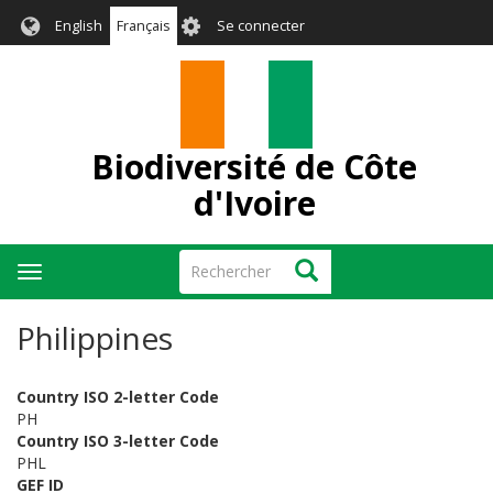
Aller
User
English
Français
Se connecter
au
account
contenu
menu
principal
Biodiversité de Côte
d'Ivoire
Rechercher
Rechercher
Toggle
navigation
Philippines
Country ISO 2-letter Code
PH
Country ISO 3-letter Code
PHL
GEF ID