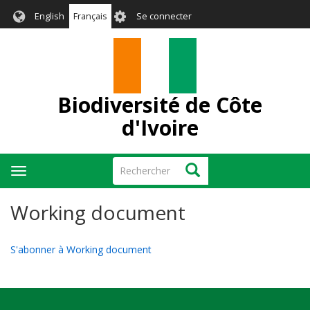
Aller
User
English
Français
Se connecter
au
account
contenu
menu
principal
Biodiversité de Côte
d'Ivoire
Rechercher
Rechercher
Toggle
navigation
Working document
S'abonner à Working document