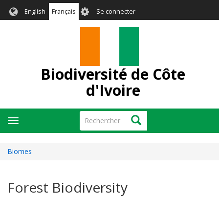
Aller
User
English
Français
Se connecter
au
account
contenu
menu
principal
Biodiversité de Côte
d'Ivoire
Rechercher
Rechercher
Toggle
navigation
Biomes
Forest Biodiversity