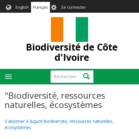
Aller
User
English
Français
Se connecter
au
account
contenu
menu
principal
Biodiversité de Côte
d'Ivoire
Rechercher
Rechercher
Toggle
navigation
"Biodiversité, ressources
naturelles, écosystèmes
S'abonner à &quot;Biodiversité, ressources naturelles,
écosystèmes