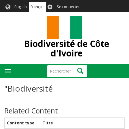
Aller
User
English
Français
Se connecter
au
account
contenu
menu
principal
Biodiversité de Côte
d'Ivoire
Rechercher
Rechercher
Toggle
navigation
"Biodiversité
Related Content
Content type
Titre