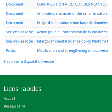
Document
CONTRIBUTION À L’ÉTUDE DES PLANTES O
Document
Ambivalent character of the ornamental plants i
Document
Projet d'élaboration d'une base de données nu
Site web associé
Action pour la Conservation de la Biodiversité 
Site web associé
Intergovernmental Science-policy Platform for
Projet
Mobilization and strengthening of biodiversity
S'abonner à &quot;Biodiversité
Liens rapides
Accueil
Réseau CHM