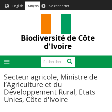
Aller
User
English
Français
Se connecter
au
account
contenu
menu
principal
Biodiversité de Côte
d'Ivoire
Rechercher
Rechercher
Toggle
navigation
Secteur agricole, Ministre de
l’Agriculture et du
Développement Rural, Etats
Unies, Côte d'Ivoire