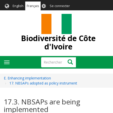
Aller
User
English
Français
Se connecter
au
account
contenu
menu
principal
Biodiversité de Côte
d'Ivoire
Rechercher
Rechercher
Toggle
navigation
E. Enhancing implementation
17. NBSAPs adopted as policy instrument
17.3. NBSAPs are being
implemented