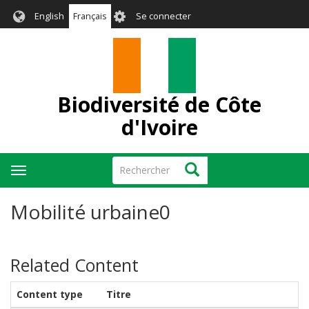
Aller
User
English
Français
Se connecter
au
account
contenu
menu
principal
Biodiversité de Côte
d'Ivoire
Rechercher
Rechercher
Toggle
navigation
Mobilité urbaine0
Related Content
Content type
Titre