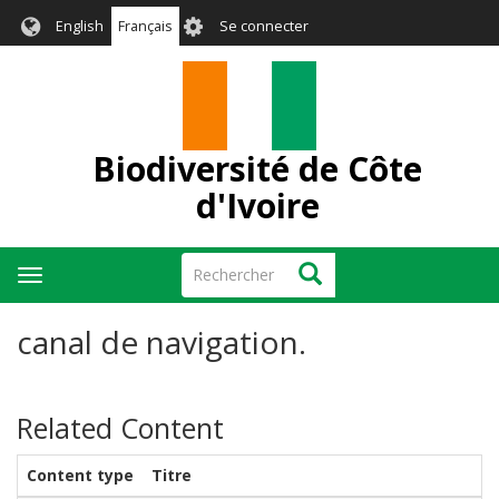
Aller
User
English
Français
Se connecter
au
account
contenu
menu
principal
Biodiversité de Côte
d'Ivoire
Rechercher
Rechercher
Toggle
navigation
canal de navigation.
Related Content
Content type
Titre