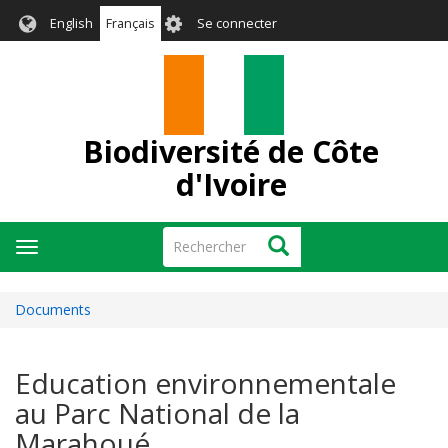
Aller
User
English
Français
Se connecter
au
account
contenu
menu
principal
Biodiversité de Côte
d'Ivoire
Rechercher
Rechercher
Toggle
navigation
Documents
Education environnementale
au Parc National de la
Marahoué