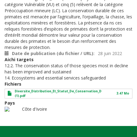
catégorie Vulnérable (VU) et cinq (5)
relèvent de la catégorie
Préoccupation mineure (LC).
La conservation
durable de ces
primates est menacée par l’agriculture, l’orpaillage, la chasse,
les
exploitations minières et forestières. La présence da
ns ces
reliques
forestières d’espèces de primates don’t la protection est
d’intérêt mondial
démontre leur valeur pour la conservation
durable des primates
et le besoin
d’un renforcement des
mesures de protection.
Date de publication (du fichier / URL)
28 juin 2022
Aichi targets
12.2. The conservation status of those species most in decline
has been improved and sustained
14. Ecosystems and essential services safeguarded
Fichiers
Diversite_Distribution_Et_Statut_De_Conservation_D
3.47 Mo
(1).pdf
Pays
Côte d'Ivoire