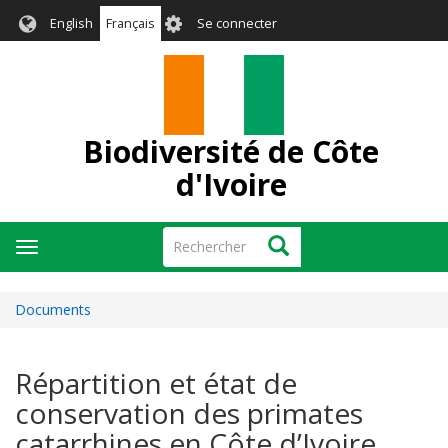
Aller
User
English
Français
Se connecter
au
account
contenu
menu
principal
Biodiversité de Côte
d'Ivoire
Rechercher
Rechercher
Toggle
navigation
Documents
Répartition et état de
conservation des primates
catarrhines en Côte d’Ivoire