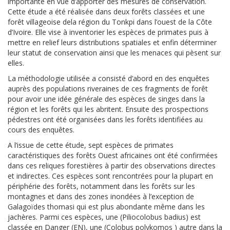
importante en vue d’apporter des mesures de conservation.
C
ette étude a été
réalisée dans deux forêts classées et une
forêt villageoise dela région du
Tonkpi dans l’ouest de la Côte
d’Ivoire. Elle vise à inventorier les espèces de
primates puis à
mettre en relief leurs distributions spatiales et enfin
déterminer
leur statut de conservation ainsi que les menaces qui pèsent sur
elles.
La méthodologie utilisée a consisté d’abord en des enquêtes
auprès des
pop
ulations riveraines de ces fragments de forêt
pour avoir une idée générale
des espèces de singes dans la
région et les forêts qui les abritent. Ensuite des
prospections
pédestres ont été organisées dans les forêts identifiées au
cours
des enquêtes.
A l’issue de cette étude, sept espèces de primates
caractéristiques des forêts Ouest africaines ont été confirmées
dans ces
reliques forestières à partir des observations directes
et indirectes. Ces
espèces sont rencontrées pour la plupart en
périphérie des forêt
s, notamment
dans les forêts sur les
montagnes et dans des zones inondées à l’exception de
Galagoïdes thomasi
qui est plus abondante même dans les
jachères. Parmi
ces espèces, une (
Piliocolobus badius
) est
classée en Danger (EN), une
(
Colobus polykomos
) au
tre dans la