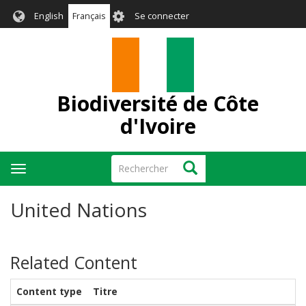
Aller
User
English
Français
Se connecter
au
account
contenu
menu
principal
Biodiversité de Côte
d'Ivoire
Rechercher
Rechercher
Toggle
navigation
United Nations
Related Content
Content type
Titre