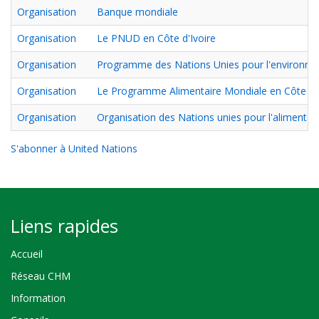
Organisation
Banque mondiale
Organisation
Le PNUD en Côte d'Ivoire
Organisation
Programme des Nations Unies pour l'environn
Organisation
Le Programme Alimentaire Mondiale en Côte d'I
Organisation
Organisation des Nations unies pour l'alimentatio
S'abonner à United Nations
Liens rapides
Accueil
Réseau CHM
Information