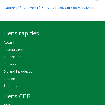
suiva
S'abonner à Biodiversité, CHM, Bioland, Côte d&#039;Ivoire
Liens rapides
Accueil
Réseau CHM
Information
Conseils
Bioland Introduction
Soutien
À propos
Liens CDB