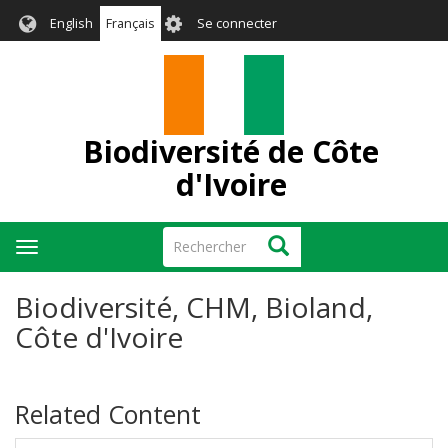
Aller
User
English
Français
Se connecter
au
account
contenu
menu
principal
Biodiversité de Côte
d'Ivoire
Rechercher
Rechercher
Toggle
navigation
Biodiversité, CHM, Bioland,
Côte d'Ivoire
Related Content