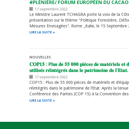
#PLÉNIÈRE/ FORUM EUROPÉEN DU CACAO
17 septembre 2022
Le Ministre Laurent TCHAGBA porte la voix de la Côte 
présentation sur le thème "Politique Forestière, Défo
Mesures Envisagées". Rome _Italie, le 15 Septembre
LIRE LA SUITE
NOUVELLES
𝐂𝐎𝐏𝟏𝟓 : P𝐥𝐮𝐬 𝐝𝐞 𝟓𝟓 𝟎𝟎𝟎 𝐩𝐢𝐞̀𝐜𝐞𝐬 𝐝𝐞 𝐦𝐚𝐭𝐞́𝐫𝐢𝐞𝐥𝐬 𝐞𝐭 𝐝
𝐮𝐭𝐢𝐥𝐢𝐬𝐞́𝐬 𝐫𝐞́𝐢𝐧𝐭𝐞́𝐠𝐫𝐞́𝐬 𝐝𝐚𝐧𝐬 𝐥𝐞 𝐩𝐚𝐭𝐫𝐢𝐦𝐨𝐢𝐧𝐞 𝐝𝐞 𝐥’𝐄𝐭𝐚𝐭.
17 septembre 2022
COP15 : Plus de 55 000 pièces de matériels et d’équi
réintégrés dans le patrimoine de l’Etat. Après la tenu
Conférence des Parties (COP 15) à la Convention de
LIRE LA SUITE