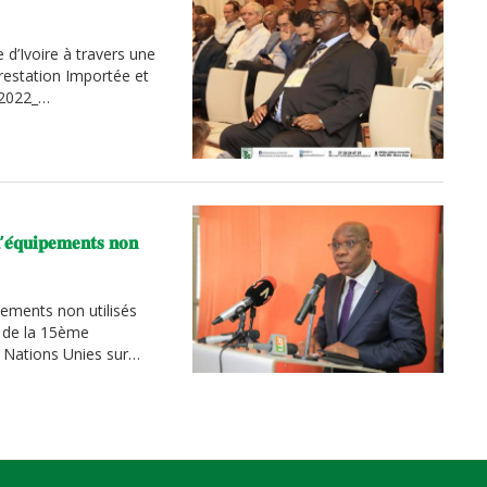
d’Ivoire à travers une
restation Importée et
 2022_…
’𝐞́𝐪𝐮𝐢𝐩𝐞𝐦𝐞𝐧𝐭𝐬 𝐧𝐨𝐧
pements non utilisés
e de la 15ème
s Nations Unies sur…