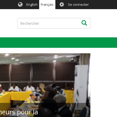
User
English
Français
Se connecter
account
menu
Rechercher
Rechercher
cheurs pour la