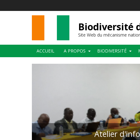
Aller
au
contenu
principal
Biodiversité 
Site Web du mécanisme nation
Main
ACCUEIL
A PROPOS
BIODIVERSITÉ
navigation
Atelier d'inf