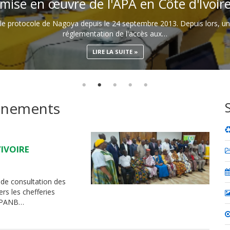
mise en œuvre de l'APA en Côte d'Ivoir
ié le protocole de Nagoya depuis le 24 septembre 2013. Depuis lors, un
réglementation de l'accès aux…
LIRE LA SUITE
vénements
’IVOIRE
r de consultation des
ers les chefferies
a SPANB…