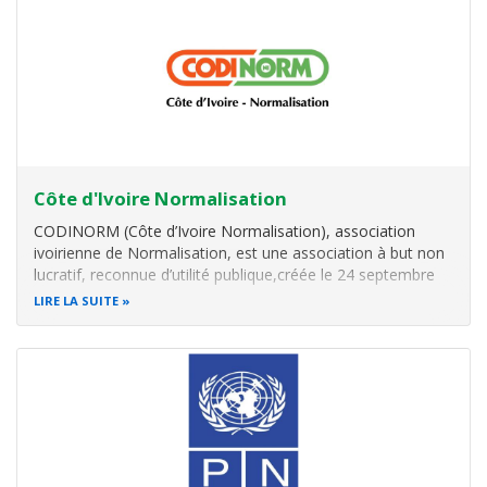
Côte d'Ivoire Normalisation
CODINORM (Côte d’Ivoire Normalisation), association
ivoirienne de Normalisation, est une association à but non
lucratif, reconnue d’utilité publique,créée le 24 septembre
1992 par le Secteur Privé sur autorisation du Conseil des
LIRE LA SUITE
Ministres du 26 août 1992.
Elle regroupe en son sein les entreprises