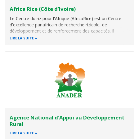
Africa Rice (Côte d'Ivoire)
Le Centre du riz pour l'Afrique (AfricaRice) est un Centre
d'excellence panafricain de recherche rizicole, de
développement et de renforcement des capacités. Il
contribue à réduire la pauvreté, à assurer la sécurité
LIRE LA SUITE
alimentaire et nutritionnelle et à améliorer les moyens de
subsistance des
Agence National d'Appui au Développement
Rural
LIRE LA SUITE