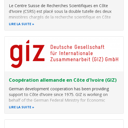
Le Centre Suisse de Recherches Scientifiques en Côte
d’Ivoire (CSRS) est placé sous la double tutelle des deux
ministères chargés de la recherche scientifique en Côte
d’Ivoire et en Suisse, co-signataires d’une convention de
LIRE LA SUITE
coopération scientifique entre les deux pays.
En Suisse,
la tutelle est
Coopération allemande en Côte d'Ivoire (GIZ)
German development cooperation has been providing
support to Côte d’Ivoire since 1975. GIZ is working on
behalf of the German Federal Ministry for Economic
Development and Cooperation (BMZ) and the German
LIRE LA SUITE
Federal Foreign Office to address the following topics:
Rural economic development
Biodive