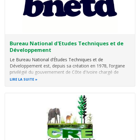
Bureau National d'Etudes Techniques et de
Développement
Le Bureau National d’Études Techniques et de
Développement est, depuis sa création en 1978, l’organe
privilégié du gouvernement de Côte d'Ivoire chargé de
l’accompagner à travers ses travaux d’études de
LIRE LA SUITE
conception, de conseils et de contrôle, dans la mise en
œuvre des grands projets de développement