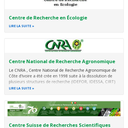
Centre de Recherche en Écologie
LIRE LA SUITE
Centre National de Recherche Agronomique
Le CNRA , Centre National de Recherche Agronomique de
Côte d’Ivoire a été crée en 1998 suite à la dissolution de
plusieurs structures de recherche (IDEFOR, IDESSA, CIRT)
dans le but de mieux coordonner la recherche
LIRE LA SUITE
agronomique afin d’obtenir de meilleurs résultats. Le CNRA
regroupe ainsi plusieurs
Centre Suisse de Recherches Scientifiques