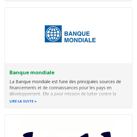
Banque mondiale
La Banque mondiale est l’une des principales sources de
financements et de connaissances pour les pays en
développement. Elle a pour mission de lutter contre la
pauvreté, d’accroître la prospérité partagée et de
LIRE LA SUITE
promouvoir un développement durable.
Avec 189 États membres, des collaborateurs issus