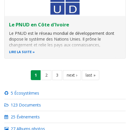
Le PNUD en Côte d'Ivoire
Le PNUD est le réseau mondial de développement dont
dispose le système des Nations Unies. Il prône le
changement et relie les pays aux connaissances,
expériences et ressources dont leurs populations ont
LIRE LA SUITE
besoin pour améliorer leurs conditions de vie.
Le PNUD est présent en Côte d’Ivoire depuis
Pagination
page
1
page
2
page
3
page
next ›
dernière
last »
courante
suivante
page
5 Écosystèmes
123 Documents
25 Évènements
27 Albums photos