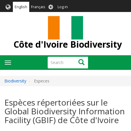
Skip
User
English
Français
Log in
to
account
main
menu
content
Côte d'Ivoire Biodiversity
Search
Search
Toggle
navigation
Biodiversity
Especes
Espèces répertoriées sur le
Global Biodiversity Information
Facility (GBIF) de Côte d'Ivoire