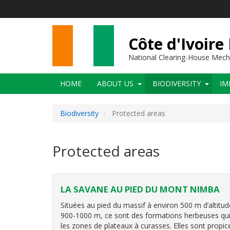
Skip
to
main
content
Côte d'Ivoire
National Clearing-House Mec
Main
HOME
ABOUT US
BIODIVERSITY
IM
navigation
Biodiversity
Protected areas
Protected areas
LA SAVANE AU PIED DU MONT NIMBA
Situées au pied du massif à environ 500 m d’altitu
900-1000 m, ce sont des formations herbeuses qu
les zones de plateaux à curasses. Elles sont propice