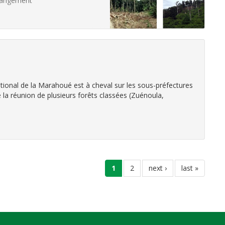
changement
national de la Marahoué est à cheval sur les sous-préfectures
 la réunion de plusieurs forêts classées (Zuénoula,
current
1
page
2
next
next ›
last
last »
page
page
page