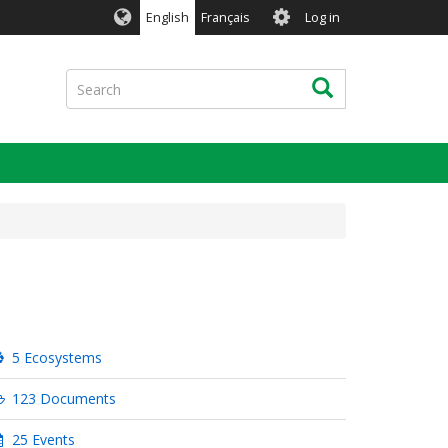
User
English
Français
Log in
account
menu
Search
Search
5 Ecosystems
123 Documents
25 Events