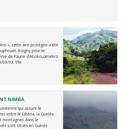
ro », cette aire protégée a été
 Houphouet-Boigny pour le
serve de Faune d’Abokouamékro
/08/93. Elle
ONT NIMBA
uinéenne qui assure le
s entre le Libéria, la Guinée
uit montagnes dans le
vés sont situés en Guinée