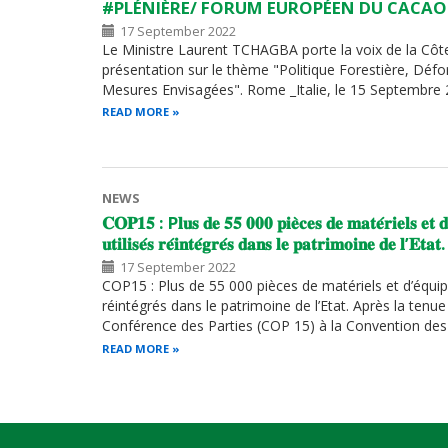
#PLÉNIÈRE/ FORUM EUROPÉEN DU CACAO
17 September 2022
Le Ministre Laurent TCHAGBA porte la voix de la Côte 
présentation sur le thème "Politique Forestière, Défo
Mesures Envisagées". Rome _Italie, le 15 Septembre
READ MORE
NEWS
𝐂𝐎𝐏𝟏𝟓 : P𝐥𝐮𝐬 𝐝𝐞 𝟓𝟓 𝟎𝟎𝟎 𝐩𝐢𝐞̀𝐜𝐞𝐬 𝐝𝐞 𝐦𝐚𝐭𝐞́𝐫𝐢𝐞𝐥𝐬 𝐞𝐭 𝐝
𝐮𝐭𝐢𝐥𝐢𝐬𝐞́𝐬 𝐫𝐞́𝐢𝐧𝐭𝐞́𝐠𝐫𝐞́𝐬 𝐝𝐚𝐧𝐬 𝐥𝐞 𝐩𝐚𝐭𝐫𝐢𝐦𝐨𝐢𝐧𝐞 𝐝𝐞 𝐥’𝐄𝐭𝐚𝐭.
17 September 2022
COP15 : Plus de 55 000 pièces de matériels et d’équi
réintégrés dans le patrimoine de l’Etat. Après la tenu
Conférence des Parties (COP 15) à la Convention de
READ MORE