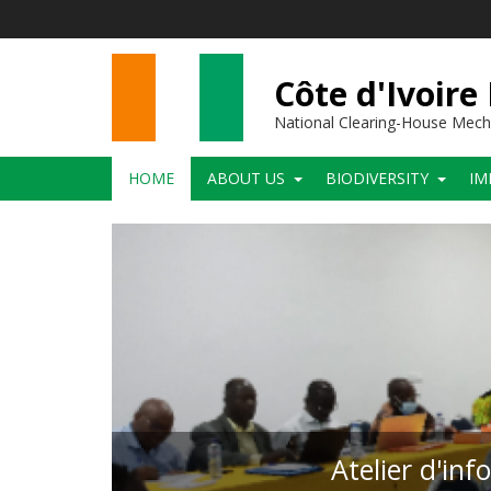
Skip
to
main
content
Côte d'Ivoire
National Clearing-House Mec
Main
HOME
ABOUT US
BIODIVERSITY
IM
navigation
Atelier d'inf