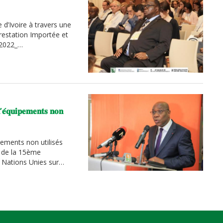
d’Ivoire à travers une
restation Importée et
 2022_…
’𝐞́𝐪𝐮𝐢𝐩𝐞𝐦𝐞𝐧𝐭𝐬 𝐧𝐨𝐧
pements non utilisés
e de la 15ème
s Nations Unies sur…