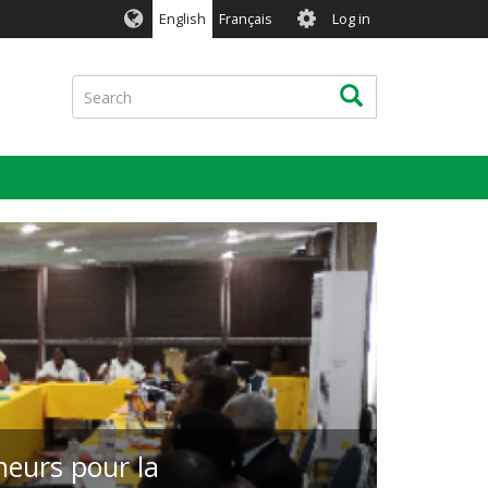
User
English
Français
Log in
account
menu
Search
Search
cheurs pour la