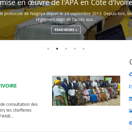
mise en œuvre de l'APA en Côte d'Ivoir
ié le protocole de Nagoya depuis le 24 septembre 2013. Depuis lors, un
réglementation de l'accès aux…
READ MORE
’IVOIRE
r de consultation des
ers les chefferies
a SPANB…