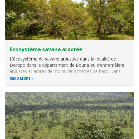
Ecosystème savane arborée
L'écosystème de savane arbustive dans la localité de
Doropo dans le département de Bouna où s'entremêlent
arbustes et arbres de moins de 8 mètres de haut. Dans
cette formation, les arbres et arbustes sont disséminés
READ MORE
parmi le tapis graminéen.