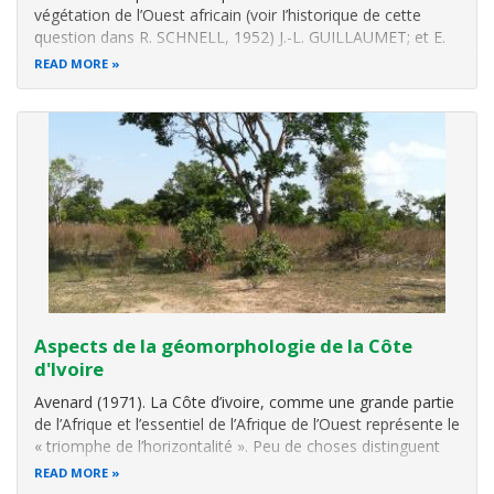
végétation de l’Ouest africain (voir I’historique de cette
question dans R. SCHNELL, 1952) J.-L. GUILLAUMET; et E.
ADJANOHOUN (1971) - ont subdivisé la Côte d’ivoire en
READ MORE
domaines et secteurs basés non seulement sur les
formations prédominant
Aspects de la géomorphologie de la Côte
d'Ivoire
Avenard (1971). La Côte d’ivoire, comme une grande partie
de l’Afrique et l’essentiel de l’Afrique de l’Ouest représente le
« triomphe de l’horizontalité ». Peu de choses distinguent
ses paysages des autres paysages de la plateforme ouest
READ MORE
africaine. L’unité, la planité d’ensemble qui s’en dégagent