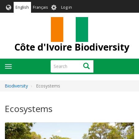
Skip
User
English
Français
Log in
to
account
main
menu
content
Côte d'Ivoire Biodiversity
Search
Search
Toggle
navigation
Biodiversity
Ecosystems
Ecosystems