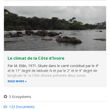
Le climat de la Côte d'Ivoire
Par M. Eldin, 1971. Située dans le carré constitué par le 4”
et le 11” degré de latitude N et par le 2” et le 9” degré de
longitude W, la Côte d’ivoire présente deux zones
climatiques principales en correspondance avec les deux
READ MORE
types de paysages rencontrés : savane et forêt claire au
nord, forêt
5 Ecosystems
123 Documents