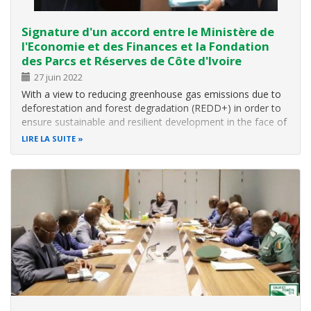
Signature d'un accord entre le Ministère de
l'Economie et des Finances et la Fondation
des Parcs et Réserves de Côte d'Ivoire
27 juin 2022
With a view to reducing greenhouse gas emissions due to
deforestation and forest degradation (REDD+) in order to
ensure sustainable and resilient development in the face of
climate change, Côte d' Ivoire suggested in 2019 to the
LIRE LA SUITE
World Bank, the Emission Reduction Program around the
Taï National Park…