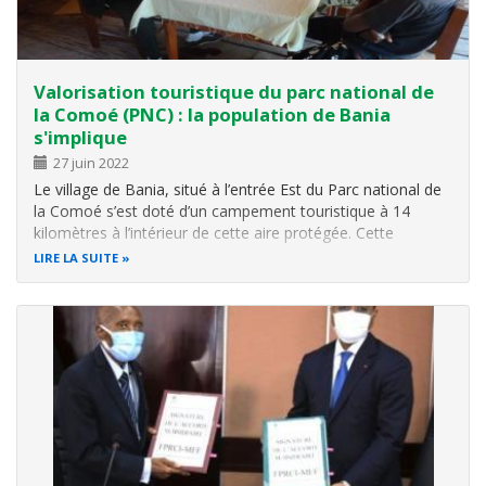
Valorisation touristique du parc national de
la Comoé (PNC) : la population de Bania
s'implique
27 juin 2022
Le village de Bania, situé à l’entrée Est du Parc national de
la Comoé s’est doté d’un campement touristique à 14
kilomètres à l’intérieur de cette aire protégée. Cette
initiative de la population riveraine s’inscrit dans le cadre de
LIRE LA SUITE
la relance du tourisme au Parc national de la Comoé
amorcée par l…