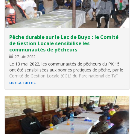
Pêche durable sur le Lac de Buyo : le Comité
de Gestion Locale sensibilise les
communautés de pêcheurs
27 juin 2022
Le 13 mai 2022, les communautés de pêcheurs du PK 15
ont été sensibilisées aux bonnes pratiques de pêche, par le
Comité de Gestion Locale (CGL) du Parc national de Taï.
C’était à la faveur de la tenue de la première session dudit
LIRE LA SUITE
comité. Monsieur KOUAME Bouaki, Préfet du Département
de Buyo a…