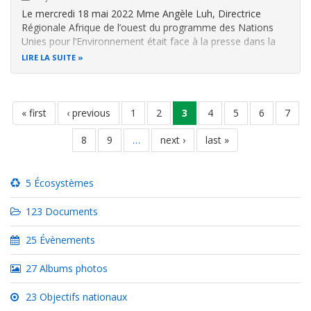
Le mercredi 18 mai 2022 Mme Angèle Luh, Directrice
Régionale Afrique de l’ouest du programme des Nations
Unies pour l’Environnement était face à la presse dans la
salle des médias Sofitel Hôtel Ivoire sise à Abidjan Cocody.
LIRE LA SUITE
« La Cop 15 est la Cop de l’Afrique. Elle se déroule en
Afrique. Il faut que…
Pagination
première
« first
page
‹ previous
page
1
page
2
page
3
page
4
page
5
page
6
page
7
page
précédente
courante
page
8
page
9
…
page
next ›
dernière
last »
suivante
page
5 Écosystèmes
123 Documents
25 Évènements
27 Albums photos
23 Objectifs nationaux