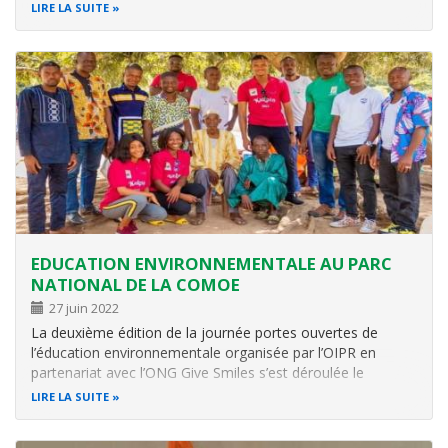
de la Campagne de Sensibilisation NESTLE-Rainforest
LIRE LA SUITE
Alliance dans le paysage BEKI-BOSSEMATIE. cette
formation avait pour objectif de…
EDUCATION ENVIRONNEMENTALE AU PARC
NATIONAL DE LA COMOE
27 juin 2022
La deuxième édition de la journée portes ouvertes de
l’éducation environnementale organisée par l’OIPR en
partenariat avec l’ONG Give Smiles s’est déroulée le
vendredi 20 mai 2022 au Centre d’information et
LIRE LA SUITE
d’éducation environnementale du Parc national de la
Comoé, dans le village de Kakpin (Secteur…