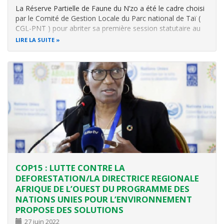
La Réserve Partielle de Faune du N’zo a été le cadre choisi
par le Comité de Gestion Locale du Parc national de Taï (
CGL-PNT ) pour abriter sa première session statutaire au
titre de l’année 2022, le vendredi 13 mai dernier. Au cours
LIRE LA SUITE
de cette session, la Direction de Zone Sud-ouest de l’OIPR,
après…
COP15 : LUTTE CONTRE LA
DEFORESTATION/LA DIRECTRICE REGIONALE
AFRIQUE DE L’OUEST DU PROGRAMME DES
NATIONS UNIES POUR L’ENVIRONNEMENT
PROPOSE DES SOLUTIONS
27 juin 2022