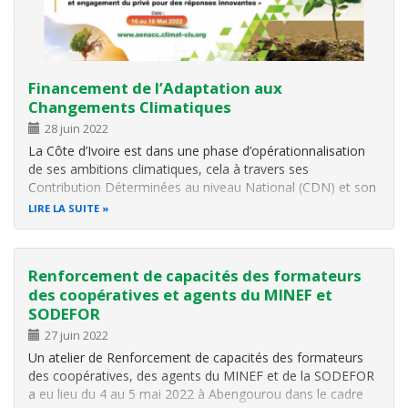
Financement de l’Adaptation aux
Changements Climatiques
28 juin 2022
La Côte d’Ivoire est dans une phase d’opérationnalisation
de ses ambitions climatiques, cela à travers ses
Contribution Déterminées au niveau National (CDN) et son
Plan National d’Adaptation (PNA). C’est dans ce cadre que
LIRE LA SUITE
les acteurs nationaux, régionaux et internationaux ont été
invités pour le…
Renforcement de capacités des formateurs
des coopératives et agents du MINEF et
SODEFOR
27 juin 2022
Un atelier de Renforcement de capacités des formateurs
des coopératives, des agents du MINEF et de la SODEFOR
a eu lieu du 4 au 5 mai 2022 à Abengourou dans le cadre