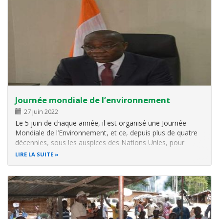
Journée mondiale de l’environnement
27 juin 2022
Le 5 juin de chaque année, il est organisé une Journée
Mondiale de l’Environnement, et ce, depuis plus de quatre
décennies, sous les auspices des Nations Unies, pour
rappeler à la conscience des citoyens des différents Etats,
LIRE LA SUITE
l’importance de la protection de l’environnement pour le
bien-être de…