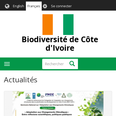
Aller
User
English
Français
Se connecter
au
account
contenu
menu
principal
Biodiversité de Côte
d'Ivoire
Rechercher
Rechercher
Toggle
navigation
Actualités