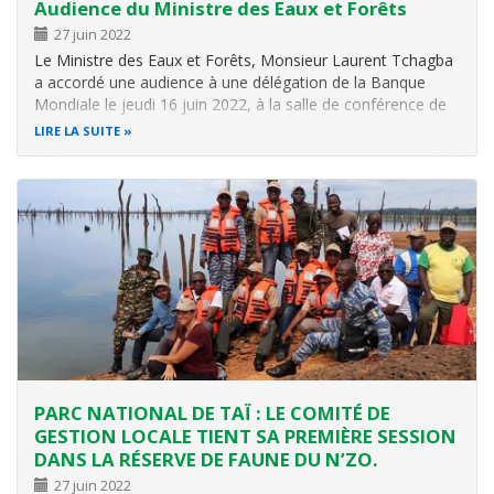
Audience du Ministre des Eaux et Forêts
27 juin 2022
Le Ministre des Eaux et Forêts, Monsieur Laurent Tchagba
a accordé une audience à une délégation de la Banque
Mondiale le jeudi 16 juin 2022, à la salle de conférence de
son cabinet sise au 22ème étage de l'immeuble Postel
LIRE LA SUITE
2001. L'objectif de cette audience était de faire le bilan de
la coopération…
PARC NATIONAL DE TAÏ : LE COMITÉ DE
GESTION LOCALE TIENT SA PREMIÈRE SESSION
DANS LA RÉSERVE DE FAUNE DU N’ZO.
27 juin 2022