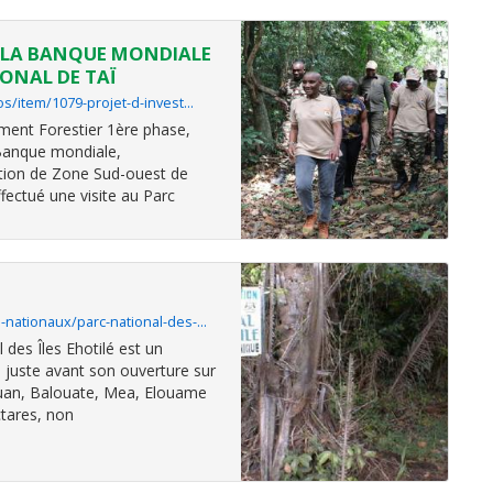
: LA BANQUE MONDIALE
IONAL DE TAÏ
os/item/1079-projet-d-invest…
ement Forestier 1ère phase,
Banque mondiale,
ction de Zone Sud-ouest de
ffectué une visite au Parc
s-nationaux/parc-national-des-…
l des Îles Ehotilé est un
, juste avant son ouverture sur
uan, Balouate, Mea, Elouame
tares, non