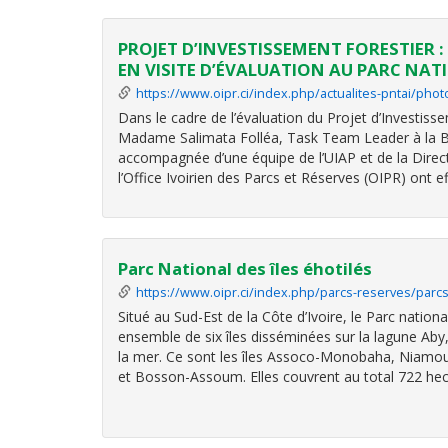
PROJET D’INVESTISSEMENT FORESTIER 
EN VISITE D’ÉVALUATION AU PARC NAT
https://www.oipr.ci/index.php/actualites-pntai/phot
Dans le cadre de l’évaluation du Projet d’Investiss
Madame Salimata Folléa, Task Team Leader à la 
accompagnée d’une équipe de l’UIAP et de la Dire
l’Office Ivoirien des Parcs et Réserves (OIPR) ont e
Parc National des îles éhotilés
https://www.oipr.ci/index.php/parcs-reserves/parc
Situé au Sud-Est de la Côte d’Ivoire, le Parc nationa
ensemble de six îles disséminées sur la lagune Aby
la mer. Ce sont les îles Assoco-Monobaha, Niamo
et Bosson-Assoum. Elles couvrent au total 722 hec