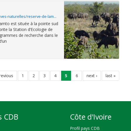
rves-naturelles/reserve-de-lam…
Lamto est située à la pointe sud
ite la Station d’Ecologie de
rogrammes de recherche dans le
d’un
ge
previous
page
1
page
2
page
3
page
4
page
5
page
6
page
next ›
dernière
last »
écédente
courante
suivante
page
s CDB
Côte d'Ivoire
Profil pays CDB