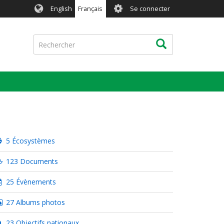
User
English
Français
Se connecter
account
menu
Rechercher
Rechercher
5 Écosystèmes
123 Documents
25 Évènements
27 Albums photos
23 Objectifs nationaux