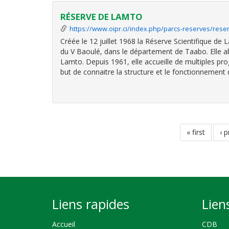
RÉSERVE DE LAMTO
https://www.oipr.ci/index.php/parcs-reserves/rese
Créée le 12 juillet 1968 la Réserve Scientifique de 
du V Baoulé, dans le département de Taabo. Elle abr
Lamto. Depuis 1961, elle accueille de multiples p
but de connaitre la structure et le fonctionnement 
Pagination
première
« first
pa
‹ 
page
pr
Liens rapides
Lien
Accueil
CDB