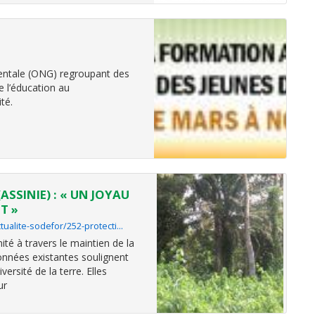
ntale (ONG) regroupant des
 l’éducation au
té.
SSINIE) : « UN JOYAU
T »
tualite-sodefor/252-protecti…
nité à travers le maintien de la
données existantes soulignent
ersité de la terre. Elles
ur