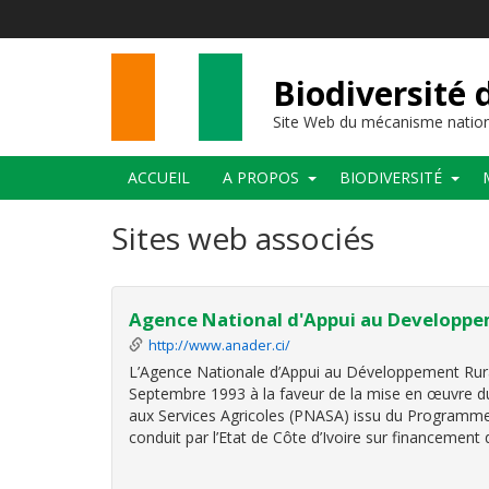
Aller
au
contenu
principal
Biodiversité 
Site Web du mécanisme nation
Main
ACCUEIL
A PROPOS
BIODIVERSITÉ
navigation
Sites web associés
Agence National d'Appui au Developpe
http://www.anader.ci/
L’Agence Nationale d’Appui au Développement Rura
Septembre 1993 à la faveur de la mise en œuvre 
aux Services Agricoles (PNASA) issu du Programme
conduit par l’Etat de Côte d’Ivoire sur financement