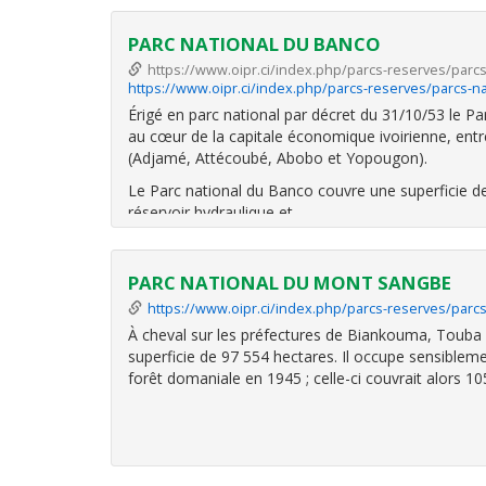
PARC NATIONAL DU BANCO
https://www.oipr.ci/index.php/parcs-reserves/parc
https://www.oipr.ci/index.php/parcs-reserves/parcs-n
Érigé en parc national par décret du 31/10/53 le Pa
au cœur de la capitale économique ivoirienne, en
(Adjamé, Attécoubé, Abobo et Yopougon).
Le Parc national du Banco couvre une superficie de
réservoir hydraulique et
PARC NATIONAL DU MONT SANGBE
https://www.oipr.ci/index.php/parcs-reserves/parc
À cheval sur les préfectures de Biankouma, Touba 
superficie de 97 554 hectares. Il occupe sensible
forêt domaniale en 1945 ; celle-ci couvrait alors 1