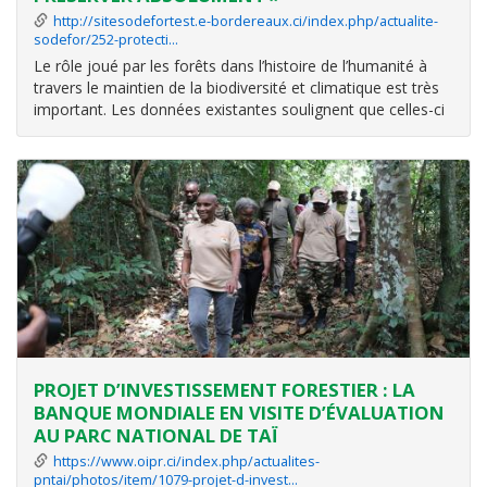
http://sitesodefortest.e-bordereaux.ci/index.php/actualite-
sodefor/252-protecti…
Le rôle joué par les forêts dans l’histoire de l’humanité à
travers le maintien de la biodiversité et climatique est très
important. Les données existantes soulignent que celles-ci
abritent un peu plus de 80% de la biodiversité de la terre.
Elles constituent ainsi des ressources indispensables pour
PROJET D’INVESTISSEMENT FORESTIER : LA
BANQUE MONDIALE EN VISITE D’ÉVALUATION
AU PARC NATIONAL DE TAÏ
https://www.oipr.ci/index.php/actualites-
pntai/photos/item/1079-projet-d-invest…