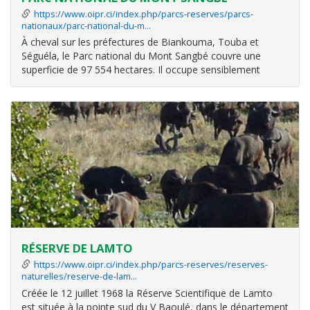
https://www.oipr.ci/index.php/parcs-reserves/parcs-
nationaux/parc-national-du-m…
À cheval sur les préfectures de Biankouma, Touba et
Séguéla, le Parc national du Mont Sangbé couvre une
superficie de 97 554 hectares. Il occupe sensiblement
l’ancien massif du Mont Sangbé lui-même constitué en
forêt domaniale en 1945 ; celle-ci couvrait alors 105 000 ha
et englobait les massifs de
RÉSERVE DE LAMTO
https://www.oipr.ci/index.php/parcs-reserves/reserves-
naturelles/reserve-de-lam…
Créée le 12 juillet 1968 la Réserve Scientifique de Lamto
est située à la pointe sud du V Baoulé, dans le département