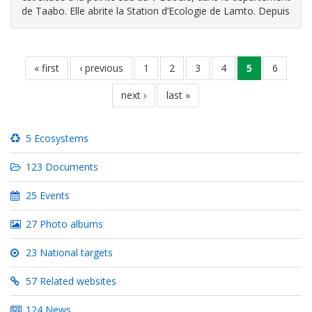
de Taabo. Elle abrite la Station d’Ecologie de Lamto. Depuis
1961, elle accueille de multiples programmes de recherche
dans le but de connaitre la structure et le fonctionnement
d’un
Pagination
first
« first
previous
‹ previous
page
1
page
2
page
3
page
4
current
5
page
6
page
page
page
next
next ›
last
last »
page
page
5 Ecosystems
123 Documents
25 Events
27 Photo albums
23 National targets
57 Related websites
124 News