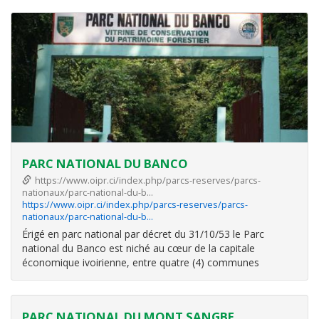
Elouame et Bosson-Assoum. Elles couvrent au total 722
hectares, non
PARC NATIONAL DU BANCO
https://www.oipr.ci/index.php/parcs-reserves/parcs-
nationaux/parc-national-du-b…
https://www.oipr.ci/index.php/parcs-reserves/parcs-
nationaux/parc-national-du-b…
Érigé en parc national par décret du 31/10/53 le Parc
national du Banco est niché au cœur de la capitale
économique ivoirienne, entre quatre (4) communes
(Adjamé, Attécoubé, Abobo et Yopougon).
Le Parc national du Banco couvre une superficie de 3.438
hectares. Qualifié de réservoir hydraulique et
PARC NATIONAL DU MONT SANGBE