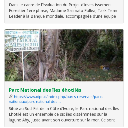
Dans le cadre de l’évaluation du Projet d’Investissement
Forestier 1ère phase, Madame Salimata Folléa, Task Team
Leader à la Banque mondiale, accompagnée d’une équipe
de l’UIAP et de la Direction de Zone Sud-ouest de l’Office
Ivoirien des Parcs et Réserves (OIPR) ont effectué une
visite au Parc
Parc National des îles éhotilés
https://www.oipr.ci/index.php/parcs-reserves/parcs-
nationaux/parc-national-des-…
Situé au Sud-Est de la Côte d’Ivoire, le Parc national des Îles
Ehotilé est un ensemble de six îles disséminées sur la
lagune Aby, juste avant son ouverture sur la mer. Ce sont
les îles Assoco-Monobaha, Niamouan, Balouate, Mea,