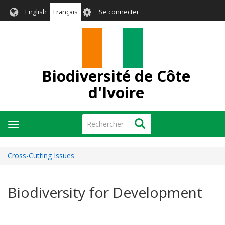
Aller
User
English
Français
Se connecter
au
account
contenu
menu
principal
Biodiversité de Côte
d'Ivoire
Rechercher
Rechercher
Toggle
navigation
Cross-Cutting Issues
Biodiversity for Development