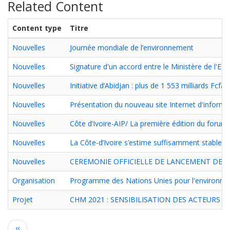
Related Content
Content type
Titre
Nouvelles
Journée mondiale de l’environnement
Nouvelles
Signature d'un accord entre le Ministère de l'Ec
Nouvelles
Initiative d’Abidjan : plus de 1 553 milliards Fcf
Nouvelles
Présentation du nouveau site Internet d'informat
Nouvelles
Côte d’Ivoire-AIP/ La première édition du forum 
Nouvelles
La Côte-d’Ivoire s’estime suffisamment stable p
Nouvelles
CEREMONIE OFFICIELLE DE LANCEMENT DES 
Organisation
Programme des Nations Unies pour l'environn
Projet
CHM 2021 : SENSIBILISATION DES ACTEURS 
Pagination
Page
‹‹