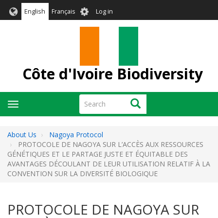
Skip
User
English
Français
Log in
to
account
main
menu
content
Côte d'Ivoire Biodiversity
Search
Search
Toggle
navigation
About Us
Nagoya Protocol
PROTOCOLE DE NAGOYA SUR L’ACCÈS AUX RESSOURCES
GÉNÉTIQUES ET LE PARTAGE JUSTE ET ÉQUITABLE DES
AVANTAGES DÉCOULANT DE LEUR UTILISATION RELATIF À LA
CONVENTION SUR LA DIVERSITÉ BIOLOGIQUE
PROTOCOLE DE NAGOYA SUR