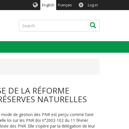
User
English
Français
Log in
account
menu
Search
Search
SE DE LA RÉFORME
 RÉSERVES NATURELLES
 Ce mode de gestion des PNR est perçu comme l’une
lle loi sur les PNR (loi n°2002-102 du 11 février
isée des PNR. Elle s’opère par la délégation de leur