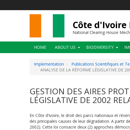
Skip
to
main
content
Côte d'Ivoire
National Clearing-House Mec
Main
HOME
ABOUT US
BIODIVERSITY
IM
navigation
Implementation
Publications Scientifiques et T
ANALYSE DE LA RÉFORME LÉGISLATIVE DE 20
GESTION DES AIRES PROT
LÉGISLATIVE DE 2002 RE
En Côte d’Ivoire, le droit des parcs nationaux et r
des principales causes de leur dégradation. A partir de
2002). Cette loi consacre deux (2) approches démocrati