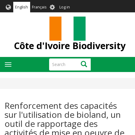
Skip
User
English
Français
Log in
to
account
main
menu
content
Côte d'Ivoire Biodiversity
Search
Search
Toggle
navigation
Renforcement des capacités
sur l'utilisation de bioland, un
outil de rapportage des
activités de mise en oeuvre de