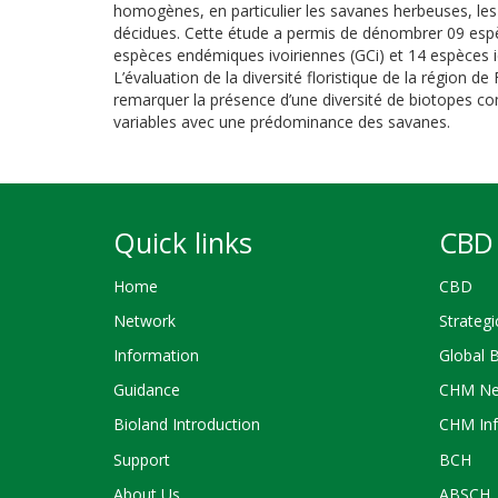
homogènes, en particulier les savanes herbeuses, les f
décidues. Cette étude a permis de dénombrer 09 espè
espèces endémiques ivoiriennes (GCi) et 14 espèces 
L’évaluation de la diversité floristique de la région d
remarquer la présence d’une diversité de biotopes com
variables avec une prédominance des savanes.
Quick links
CBD 
Home
CBD
Network
Strategi
Information
Global 
Guidance
CHM Ne
Bioland Introduction
CHM Inf
Support
BCH
About Us
ABSCH