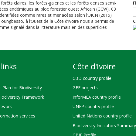
orêts claires, les forêts-galeries et les forêts denses semi-
F
ces endémiques au bloc forestier ouest Africain (GCW), 03
identifiées comme rares et menacées selon l’UICN (2015).
e Foungbesso, à l’Ouest de la Côte d’Ivoire nous a permis de
C
me signalé dans la littérature mais en des superficies
links
Côte d'Ivoire
CBD country profile
c Plan for Biodiversity
GEF projects
Biodiversity Framework
InforMEA country profile
twork
UNEP country profile
ormation services
United Nations country profile
Biodiversity Indicators Summary
GBIF Profile