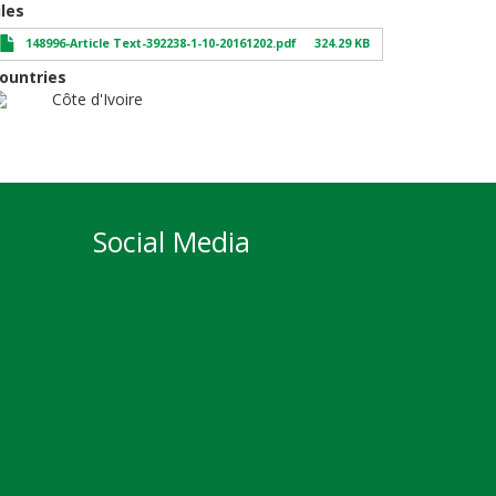
iles
148996-Article Text-392238-1-10-20161202.pdf
324.29 KB
ountries
Côte d'Ivoire
Social Media