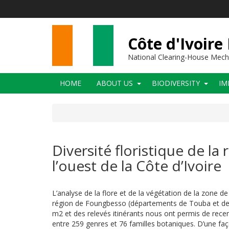
Skip
to
main
content
Côte d'Ivoire
National Clearing-House Mec
Main
HOME
ABOUT US
BIODIVERSITY
IM
navigation
Diversité floristique de l
l’ouest de la Côte d’Ivoire
L’analyse de la flore et de la végétation de la zone de 
région de Foungbesso (départements de Touba et de 
m2 et des relevés itinérants nous ont permis de recen
entre 259 genres et 76 familles botaniques. D’une faç