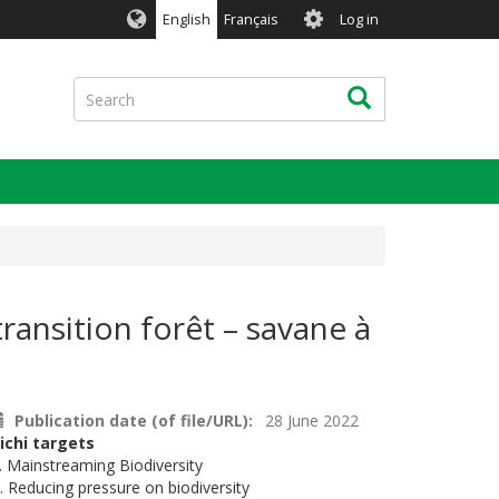
User
English
Français
Log in
account
menu
Search
Search
ransition forêt – savane à
Publication date (of file/URL)
28 June 2022
ichi targets
. Mainstreaming Biodiversity
. Reducing pressure on biodiversity