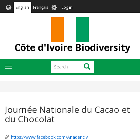
Skip
User
English
Français
Log in
to
account
main
menu
content
Côte d'Ivoire Biodiversity
Search
Search
Toggle
navigation
Journée Nationale du Cacao et
du Chocolat
https://www.facebook.com/Anader.civ