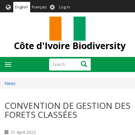
Skip
User
English
Français
Log in
to
account
main
menu
content
Côte d'Ivoire Biodiversity
Search
Search
Toggle
navigation
News
CONVENTION DE GESTION DES
FORETS CLASSÉES
21 April 2022