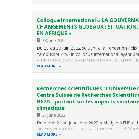
Colloque International « LA GOUVERNA
CHANGEMENTS GLOBAUX : SITUATION, R
EN AFRIQUE »
28 June 2022
Du 28 au 30 juin 2022 se tient à la Fondation Fél
Yamoussoukro, un colloque international ayant
A L’ERE DES CHANGEMENTS GLOBAUX : SITUATIO
AFRIQUE ». Au cours de ce colloque, plusieurs prése
READ MORE
des…
Recherches scientifiques : l’Université
Centre Suisse de Recherches Scientifiqu
HE2AT portant sur les impacts sanitai
climatique
27 June 2022
Du mardi 24 au jeudi mai 2022 à Abidjan à l’Hôtel 
lancement du projet HE 2 AT. L’Université Péléfor
READ MORE
(UPGC) et le Centre Suisse de Recherches Scientifi