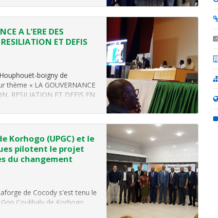
NCE A L’ERE DES
ESILIATION ET DEFIS
ix Houphouët-boigny de
 pour thème « LA GOUVERNANCE
N, RESILIATION ET DEFIS EN
ntations orale, affichée et
 de Korhogo (UPGC) et le
es pilotent le projet
res du changement
Laforge de Cocody s'est tenu le
o Gon Coulibaly de Korhogo
ques en Côte d’Ivoire (CSRS)