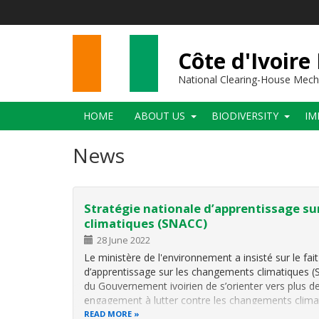
Skip
to
main
content
Côte d'Ivoire
National Clearing-House Mec
Main
HOME
ABOUT US
BIODIVERSITY
IM
navigation
News
Stratégie nationale d’apprentissage s
climatiques (SNACC)
28 June 2022
Le ministère de l'environnement a insisté sur le fait
d’apprentissage sur les changements climatiques (
du Gouvernement ivoirien de s’orienter vers plus 
engagement à lutter contre les changements clima
READ MORE