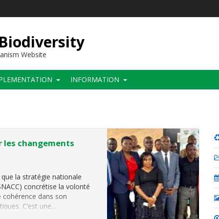
 Biodiversity
hanism Website
PLEMENTATION
INFORMATION
ur les changements
 que la stratégie nationale
SNACC) concrétise la volonté
de cohérence dans son
tiques. C’est une…