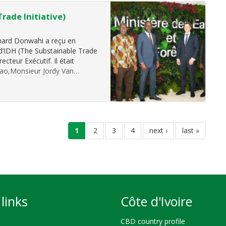
rade Initiative)
chard Donwahi a reçu en
 d’IDH (The Substainable Trade
cteur Exécutif. Il était
cao,Monsieur Jordy Van…
current
1
page
2
page
3
page
4
next
next ›
last
last »
page
page
page
links
Côte d'Ivoire
CBD country profile