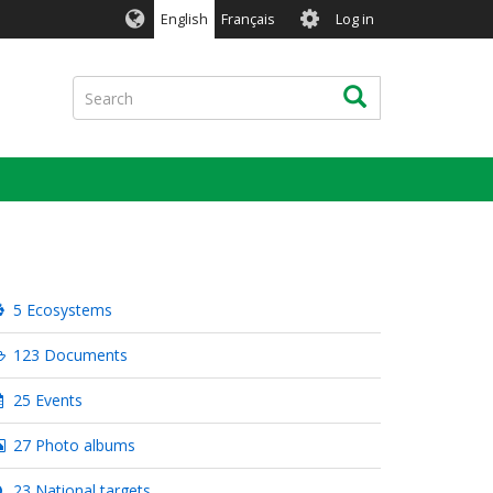
User
English
Français
Log in
account
menu
Search
Search
5 Ecosystems
123 Documents
25 Events
27 Photo albums
23 National targets